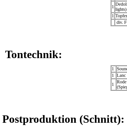
Dedoli
1
lights)
1
Topfer
div. F
Tontechnik:
1
Soun
1
Lanc
Rode 
1
(Spie
Postproduktion (Schnitt):