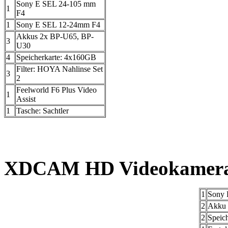
Sony E SEL 24-105 mm
1
F4
1
Sony E SEL 12-24mm F4
Akkus 2x BP-U65, BP-
3
U30
4
Speicherkarte: 4x160GB
Filter: HOYA Nahlinse Set
3
2
Feelworld F6 Plus Video
1
Assist
1
Tasche: Sachtler
XDCAM HD Videokamer
1
Sony
2
Akku
2
Speic