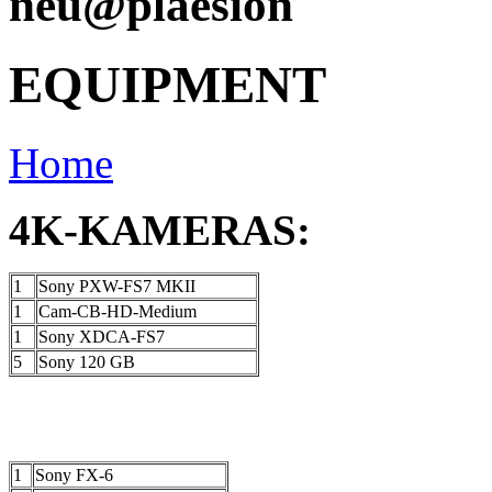
neu@plaesion
EQUIPMENT
Home
4K-KAMERAS:
1
Sony PXW-FS7 MKII
1
Cam-CB-HD-Medium
1
Sony XDCA-FS7
5
Sony 120 GB
1
Sony FX-6