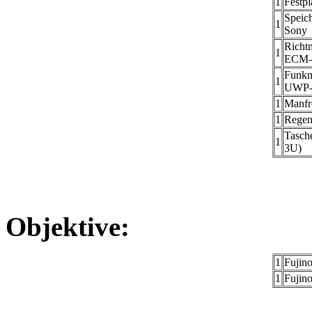
1
Festpl
Speich
1
Sony
Richt
1
ECM-
Funkm
1
UWP
1
Manfr
1
Regen
Tasch
1
3U)
Objektive:
1
Fujin
1
Fujin