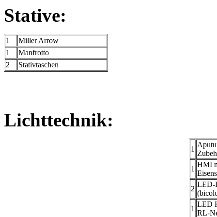
Stative:
1
Miller Arrow
1
Manfrotto
2
Stativtaschen
Lichttechnik:
Aputur
1
Zubeh
HMI m
1
Eisens
LED-L
2
(bicol
LED K
1
RL-N