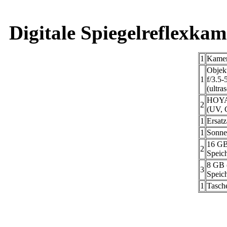
Digitale Spiegelreflexkam
1
Kamer
Objek
1
f/3.5
(ultra
HOYA 
2
(UV, 
1
Ersat
1
Sonne
16 GB
2
Speic
8 GB 
3
Speic
1
Tasch